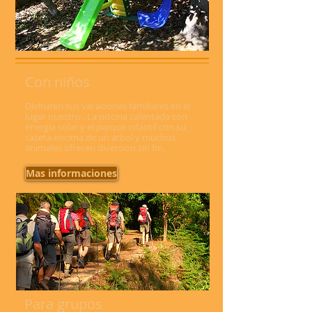
Con niños
Disfruten sus vacaciones familiares en el
lugar nuestro . La piscina calentada con
energía solar y el parque infantil con su
caseta encima de un arbol y muchos
animales ofrecen diversion sin fin.
Mas informaciones
Para grupos